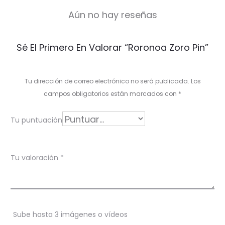
Aún no hay reseñas
V
Sé El Primero En Valorar “Roronoa Zoro Pin”
a
l
Tu dirección de correo electrónico no será publicada.
Los
o
campos obligatorios están marcados con
*
r
Tu puntuación
a
c
Tu valoración
*
i
o
n
Sube hasta 3 imágenes o vídeos
e