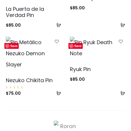
$
85.00
La Puerta de la
Verdad Pin
Añadir
Añ
$
85.00
al
al
carrito
ca
Save
Save
Ryuk Pin
$
85.00
Nezuko Chikita Pin
Añadir
Añ
Valorad
$
75.00
o con
5.00
al
al
de 5
carrito
ca
R