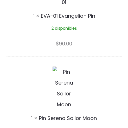
n
1
1
×
EVA-01 Evangelion Pin
E
2 disponibles
v
a
$
90.00
n
g
P
e
i
l
n
i
S
o
e
1
×
Pin Serena Sailor Moon
n
r