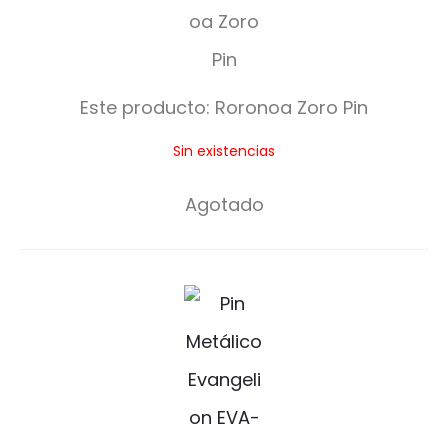
o
r
o
Este producto:
Roronoa Zoro Pin
n
Sin existencias
o
a
Agotado
Z
o
E
r
V
o
A
P
-
i
0