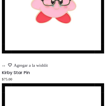
Añadir
Agregar a la wishlit
al
Kirby Star Pin
carrito
$
75.00