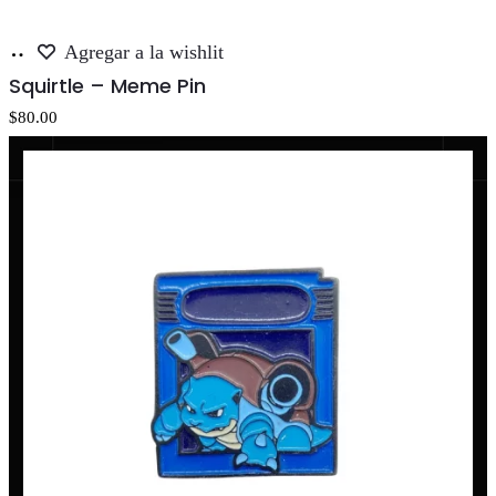
Añadir
Agregar a la wishlit
al
Squirtle – Meme Pin
carrito
$
80.00