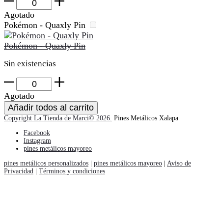
Pokémon
-
Agotado
Suicune
Pokémon - Quaxly Pin
Pin
cantidad
Pokémon - Quaxly Pin
Sin existencias
Pokémon
-
Agotado
Quaxly
Añadir todos al carrito
Pin
Copyright La Tienda de Marci© 2026.
Pines Metálicos Xalapa
cantidad
Facebook
Instagram
pines metálicos mayoreo
pines metálicos personalizados
|
pines metálicos mayoreo
|
Aviso de
Privacidad
|
Términos y condiciones