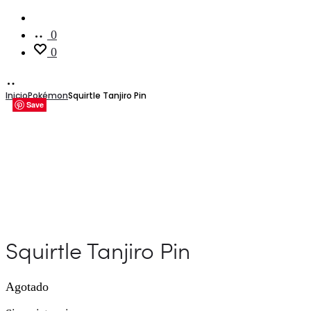
Cuenta
0
0
Inicio
Pokémon
Squirtle Tanjiro Pin
Save
Save
Save
Save
Save
Save
Squirtle Tanjiro Pin
Agotado