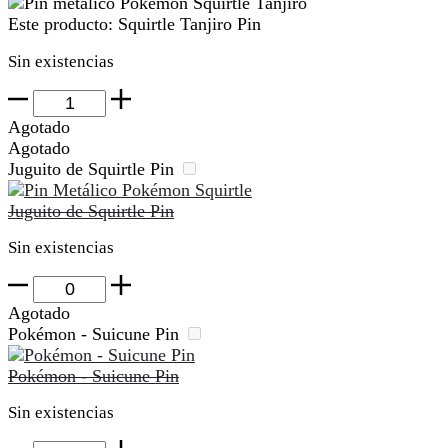
Este producto:
Squirtle Tanjiro Pin
Sin existencias
Squirtle
Tanjiro
Agotado
Pin
Agotado
cantidad
Juguito de Squirtle Pin
Juguito de Squirtle Pin
Sin existencias
Juguito
de
Agotado
Squirtle
Pokémon - Suicune Pin
Pin
cantidad
Pokémon - Suicune Pin
Sin existencias