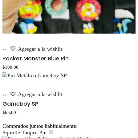
Añadir
Agregar a la wishlit
al
Pocket Monster Blue Pin
carrito
$
100.00
Añadir
Agregar a la wishlit
al
Gameboy SP
carrito
$
65.00
Comprados juntos habitualmente:
Squirtle Tanjiro Pin