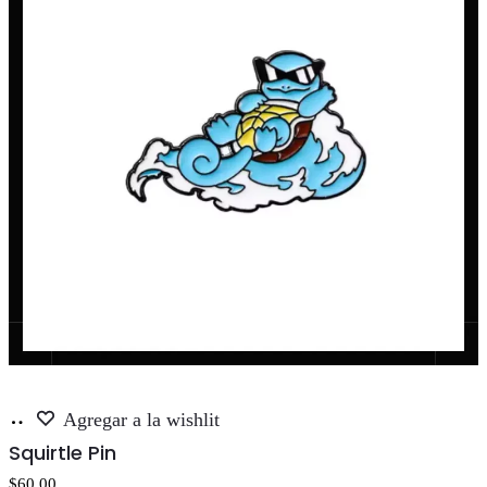
Añadir
Agregar a la wishlit
al
Squirtle Pin
carrito
$
60.00