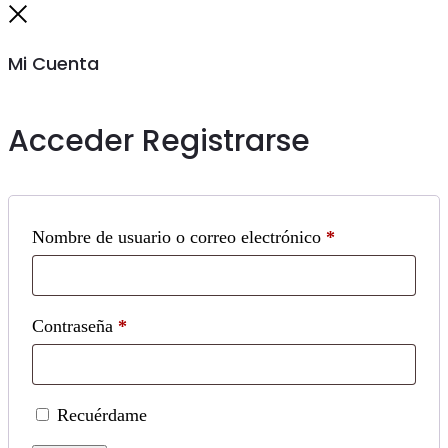
to
Cerrar
top
Mi Cuenta
Acceder
Registrarse
Obligatorio
Nombre de usuario o correo electrónico
*
Obligatorio
Contraseña
*
Recuérdame