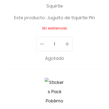
i
t
Este producto:
Juguito de Squirtle Pin
o
Sin existencias
d
e
Juguito
S
de
Agotado
q
Squirtle
u
Pin
i
cantidad
S
r
t
t
i
l
c