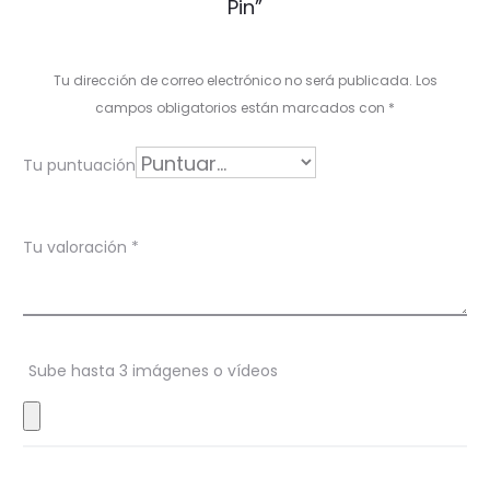
Pin”
l
o
Tu dirección de correo electrónico no será publicada.
Los
r
campos obligatorios están marcados con
*
a
Tu puntuación
c
i
Tu valoración
*
o
n
e
s
Sube hasta 3 imágenes o vídeos