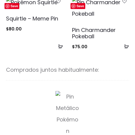
carrito
ca
Save
Save
Squirtle – Meme Pin
$
80.00
Pin Charmander
Pokeball
Añadir
Añ
$
75.00
al
al
carrito
ca
Comprados juntos habitualmente:
J
u
g
u