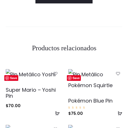
Productos relacionados
Save
Save
Super Mario – Yoshi
Pin
Pokémon Blue Pin
$
70.00
Añadir
Añ
Valorad
$
75.00
o con
5.00
al
al
de 5