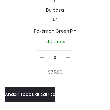
m
o
n
Pokémon Green Pin
G
1 disponibles
r
e
Pokémon
e
Green
$
75.00
n
Pin
P
cantidad
i
Añadir todos al carrito
n