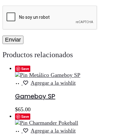
Productos relacionados
Save
Añadir
Agregar a la wishlit
al
carrito
Gameboy SP
$
65.00
Save
Añadir
Agregar a la wishlit
al