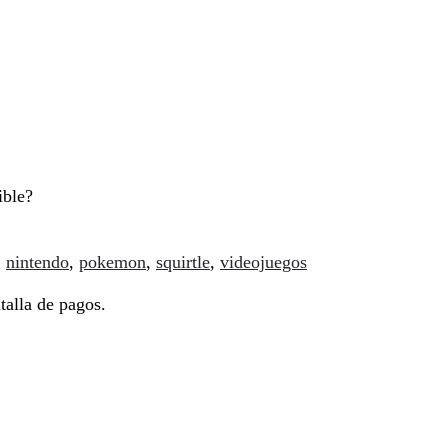
ible?
:
nintendo
,
pokemon
,
squirtle
,
videojuegos
talla de pagos.