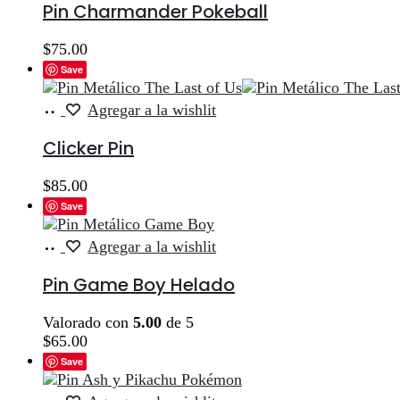
carrito
Pin Charmander Pokeball
$
75.00
Save
Añadir
Agregar a la wishlit
al
carrito
Clicker Pin
$
85.00
Save
Añadir
Agregar a la wishlit
al
carrito
Pin Game Boy Helado
Valorado con
5.00
de 5
$
65.00
Save
Añadir