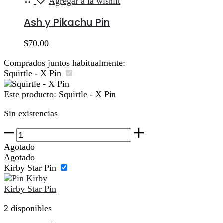
Agregar a la wishlit
al
carrito
Ash y Pikachu Pin
$
70.00
Comprados juntos habitualmente:
Squirtle - X Pin
Este producto:
Squirtle - X Pin
Sin existencias
Squirtle
-
Agotado
X
Agotado
Pin
Kirby Star Pin
cantidad
Kirby Star Pin
2 disponibles