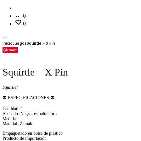
Cuenta
0
0
Inicio
Juegos
Squirtle – X Pin
Save
Squirtle – X Pin
Squirtle!
👽 ESPECIFICACIONES 👽
Cantidad: 1
Acabado: Negro, esmalte duro
Medidas:
Material: Zamak
Empaquetado en bolsa de plástico
Producto de importación