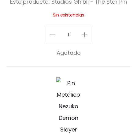
Este producto:
Studios Ghibli - The Star Pin
o
Sin existencias
s
G
Studios
h
Ghibli
Agotado
i
-
b
The
l
Star
N
i
Pin
e
-
cantidad
z
T
u
h
k
e