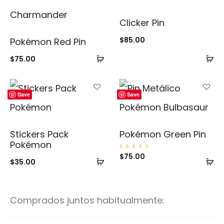
Clicker Pin
$
85.00
Pokémon Red Pin
Añadir
Añ
$
75.00
al
al
carrito
ca
Save
Save
Stickers Pack
Pokémon Green Pin
Pokémon
Valorad
$
75.00
Añadir
Añ
o con
$
35.00
5.00
de 5
al
al
carrito
ca
Comprados juntos habitualmente: