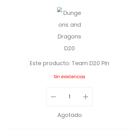
T
e
a
m
D
Este producto:
Team D20 Pin
2
Sin existencias
0
P
Team
i
D20
Agotado
n
Pin
cantidad