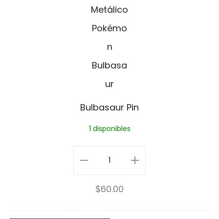
u
l
b
a
s
a
Bulbasaur Pin
u
1 disponibles
r
P
Bulbasaur
i
Pin
$
60.00
n
cantidad