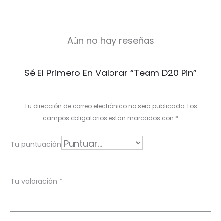
Aún no hay reseñas
V
Sé El Primero En Valorar “Team D20 Pin”
a
l
Tu dirección de correo electrónico no será publicada.
Los
o
campos obligatorios están marcados con
*
r
Tu puntuación
a
c
Tu valoración
*
i
o