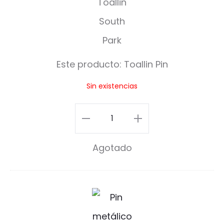
l
l
i
Este producto:
Toallin Pin
n
Sin existencias
P
i
Toallin
n
Pin
Agotado
cantidad
M
o