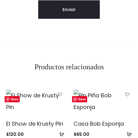
Productos relacionados
Save
Save
El Show de Krusty Pin
Casa Bob Esponja
Añadir
Añ
$
120.00
$
65.00