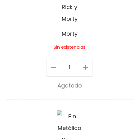
r
t
y
Morty
Sin existencias
Morty
cantidad
Agotado
R
e
n