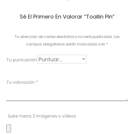
V
Sé El Primero En Valorar “Toallin Pin”
a
l
Tu dirección de correo electrónico no será publicada.
Los
o
campos obligatorios están marcados con
*
r
Tu puntuación
a
c
Tu valoración
*
i
o
n
Sube hasta 3 imágenes o vídeos
e
s