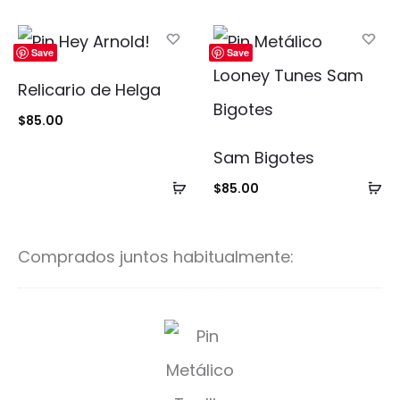
al
al
carrito
ca
Save
Save
Relicario de Helga
$
85.00
Sam Bigotes
Añadir
Añ
$
85.00
al
al
carrito
ca
Comprados juntos habitualmente:
T
o
a