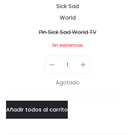
S
i
c
Pin Sick Sad World TV
k
Sin existencias
S
a
Pin
d
Sick
Agotado
W
Sad
o
World
r
TV
Añadir todos al carrito
l
cantidad
d