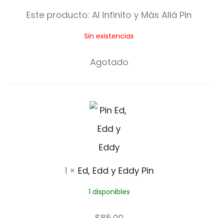
f
Este producto:
Al Infinito y Más Allá Pin
i
Sin existencias
n
i
Agotado
t
o
E
y
d
M
,
á
E
1
×
Ed, Edd y Eddy Pin
s
d
A
1 disponibles
d
l
y
$
85.00