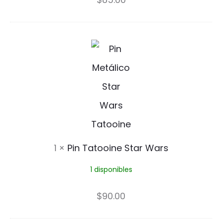
l
E
á
d
P
P
d
i
i
y
n
n
P
T
i
a
n
t
1
×
Pin Tatooine Star Wars
o
1 disponibles
o
i
$
90.00
n