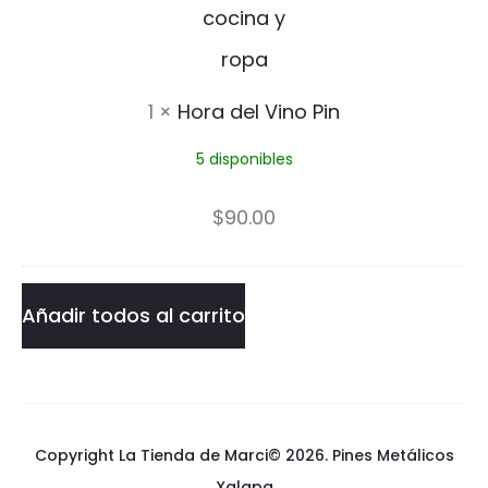
P
i
n
1
×
Hora del Vino Pin
5 disponibles
$
90.00
Añadir todos al carrito
Copyright La Tienda de Marci© 2026.
Pines Metálicos
Xalapa