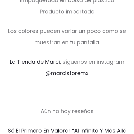
Empaquetado en bolsa de plástico
Producto importado
Los colores pueden variar un poco como se
muestran en tu pantalla.
La Tienda de Marci,
síguenos en instagram
@marcistoremx
Aún no hay reseñas
V
Sé El Primero En Valorar “Al Infinito Y Más Allá