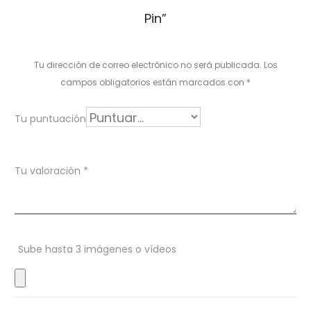
a
Pin”
l
o
Tu dirección de correo electrónico no será publicada.
Los
r
campos obligatorios están marcados con
*
a
Tu puntuación
c
i
Tu valoración
*
o
n
e
s
Sube hasta 3 imágenes o vídeos