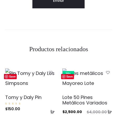
Productos relacionados
38%
Save
Save
Tomy y Daly Pin
Lote 50 Pines
Metálicos Variados
Valorad
$
150.00
Añadir
Añ
o con
El
El
$
2,500.00
$
4,000.00
5.00
de 5