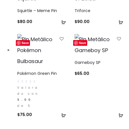
Squirtle – Meme Pin
Triforce
Añadir
Añ
$
80.00
$
90.00
al
al
carrito
ca
Save
Save
Gameboy SP
Pokémon Green Pin
$
65.00
Valora
do con
5.00
de 5
Añadir
Añ
$
75.00
al
al