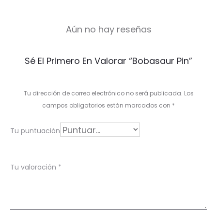
Aún no hay reseñas
V
Sé El Primero En Valorar “Bobasaur Pin”
a
l
Tu dirección de correo electrónico no será publicada.
Los
o
campos obligatorios están marcados con
*
r
Tu puntuación
a
c
Tu valoración
*
i
o
n