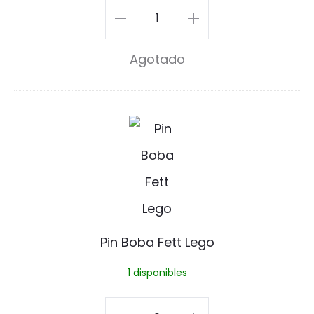
i
Bobasaur
n
Pin
Agotado
cantidad
P
i
n
B
o
Pin Boba Fett Lego
b
1 disponibles
a
F