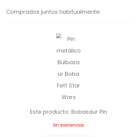
carrito
ca
Comprados juntos habitualmente:
B
o
b
a
s
a
u
Este producto:
Bobasaur Pin
r
Sin existencias
P