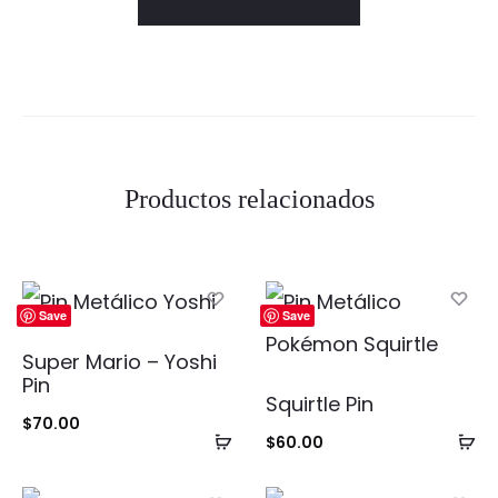
Productos relacionados
Save
Save
Super Mario – Yoshi
Pin
Squirtle Pin
$
70.00
Añadir
Añ
$
60.00
al
al