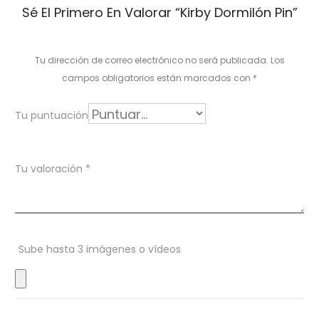
V
Sé El Primero En Valorar “Kirby Dormilón Pin”
a
l
Tu dirección de correo electrónico no será publicada.
Los
o
campos obligatorios están marcados con
*
r
Tu puntuación
a
c
Tu valoración
*
i
o
n
Sube hasta 3 imágenes o vídeos
e
s