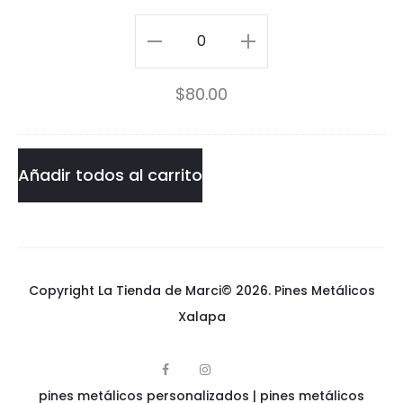
a
Pin
r
Guitar
$
80.00
H
Hero
e
cantidad
r
Añadir todos al carrito
o
Copyright La Tienda de Marci© 2026.
Pines Metálicos
Xalapa
F
I
p
a
n
pines metálicos personalizados
i
|
pines metálicos
c
s