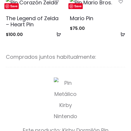
carrito
ca
Save
Save
The Legend of Zelda
Mario Pin
– Heart Pin
$
75.00
Añadir
Añ
$
100.00
al
al
carrito
ca
Comprados juntos habitualmente:
K
i
r
b
y
Este producto:
Kirby Dormilón Pin