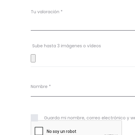
a
c
Tu valoración
*
i
o
n
Sube hasta 3 imágenes o vídeos
e
s
Nombre
*
Guarda mi nombre, correo electrónico y w