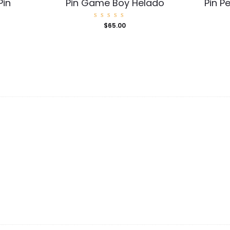
Pin
Pin Game Boy Helado
Pin P
Valorad
$
65.00
o con
5.00
de 5