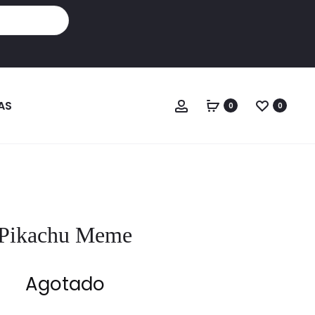
Cuenta
AS
0
0
Pikachu Meme
Agotado