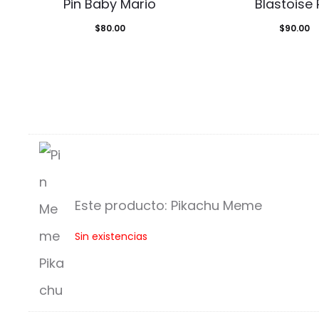
Pin Baby Mario
Blastoise 
$
80.00
$
90.00
Este producto:
Pikachu Meme
P
Sin existencias
i
k
a