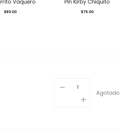
errito Vaquero
Pin Kirby Chiquito
$
80.00
$
75.00
Pikachu
Agotado
Meme
cantidad