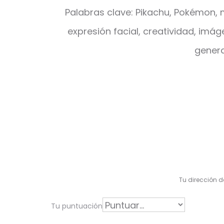
Palabras clave: Pikachu, Pokémon, me
expresión facial, creatividad, imág
genera
V
a
l
Tu dirección d
o
r
Tu puntuación