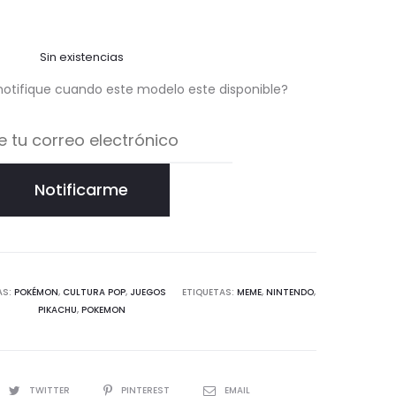
Sin existencias
notifique cuando este modelo este disponible?
Notificarme
AS:
POKÉMON
,
CULTURA POP
,
JUEGOS
ETIQUETAS:
MEME
,
NINTENDO
,
PIKACHU
,
POKEMON
TWITTER
PINTEREST
EMAIL