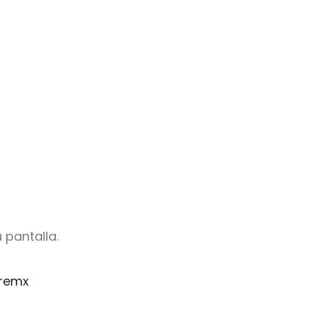
 pantalla.
remx