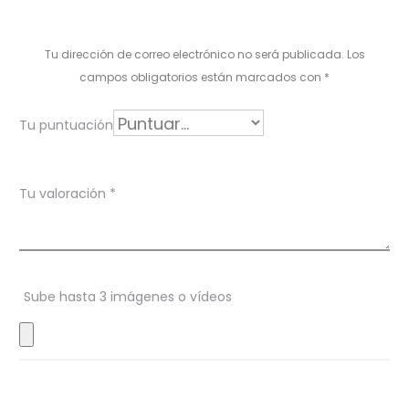
l
o
Tu dirección de correo electrónico no será publicada.
Los
r
campos obligatorios están marcados con
*
a
Tu puntuación
c
i
Tu valoración
*
o
n
e
s
Sube hasta 3 imágenes o vídeos