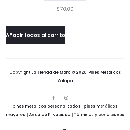
Mario
$
70.00
i
-
o
Yoshi
-
Pin
Añadir todos al carrito
Y
cantidad
o
s
Copyright La Tienda de Marci© 2026.
Pines Metálicos
h
Xalapa
i
P
F
I
p
a
n
pines metálicos personalizados
i
|
pines metálicos
c
s
i
n
e
t
e
mayoreo
|
Aviso de Privacidad
|
Términos y condiciones
b
a
s
o
g
n
m
o
r
e
k
a
t