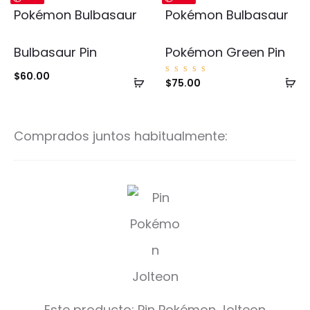
Bulbasaur Pin
Pokémon Green Pin
$
60.00
Añadir
Añ
Valorad
$
75.00
o con
5.00
al
al
de 5
carrito
ca
Comprados juntos habitualmente:
P
i
n
P
o
Este producto:
Pin Pokémon Jolteon