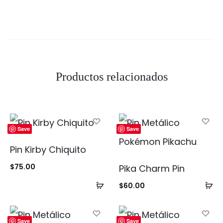
Productos relacionados
Save
Save
Pin Kirby Chiquito
$
75.00
Pika Charm Pin
Añadir
Añ
$
60.00
al
al
carrito
ca
Save
Save