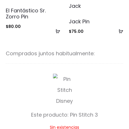
El Fantástico Sr.
Zorro Pin
Jack Pin
$
80.00
Añadir
Añ
$
75.00
al
al
carrito
ca
Comprados juntos habitualmente:
P
i
n
S
Este producto:
Pin Stitch 3
t
Sin existencias