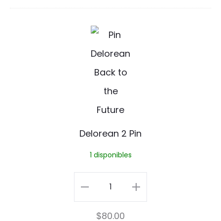
Pin
cantidad
D
e
l
o
r
e
Delorean 2 Pin
a
1 disponibles
n
2
Delorean
P
2
$
80.00
i