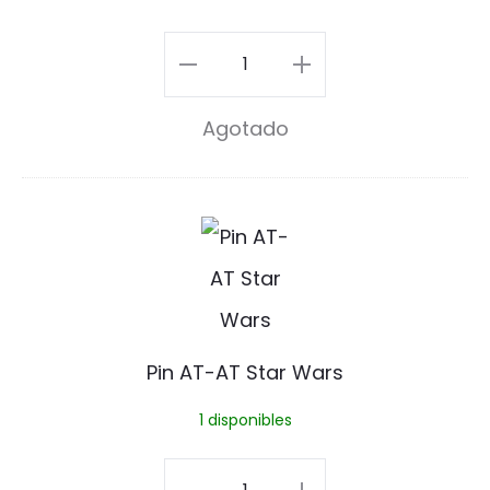
i
t
Pin
c
Stitch
Agotado
h
3
3
cantidad
P
i
n
A
Pin AT-AT Star Wars
T
1 disponibles
-
A
Pin