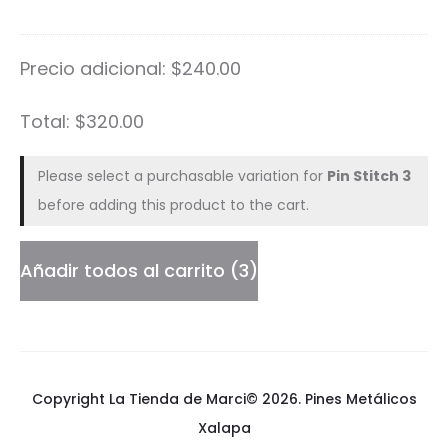
Pin
n
cantidad
Precio adicional:
$
240.00
Total:
$
320.00
Please select a purchasable variation for
Pin Stitch 3
before adding this product to the cart.
Añadir todos al carrito
3
Copyright La Tienda de Marci© 2026.
Pines Metálicos
Xalapa