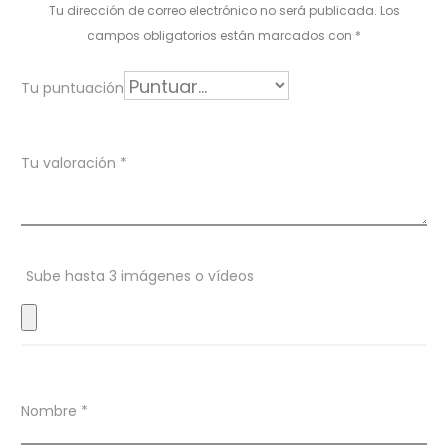
l
Tu dirección de correo electrónico no será publicada.
Los
o
campos obligatorios están marcados con
*
r
Tu puntuación
a
c
Tu valoración
*
i
o
n
Sube hasta 3 imágenes o vídeos
e
s
Nombre
*