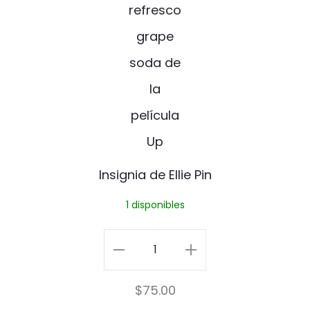
d
e
E
l
l
i
e
Insignia de Ellie Pin
P
1 disponibles
i
n
Insignia
de
$
75.00
Ellie