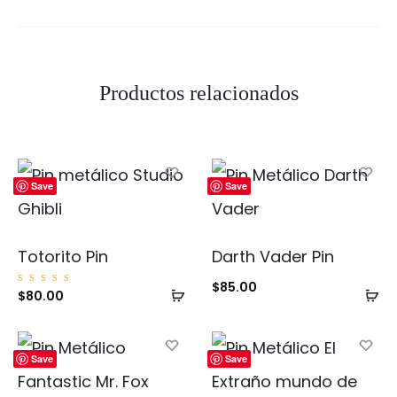
Productos relacionados
Save
Save
Totorito Pin
Darth Vader Pin
$
85.00
Añadir
Añ
Valorad
$
80.00
o con
5.00
al
al
de 5
carrito
ca
Save
Save