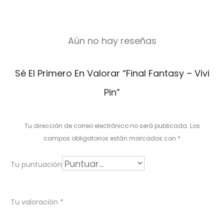
Aún no hay reseñas
V
Sé El Primero En Valorar “Final Fantasy – Vivi
a
Pin”
l
o
Tu dirección de correo electrónico no será publicada.
Los
r
campos obligatorios están marcados con
*
a
Tu puntuación
c
i
Tu valoración
*
o