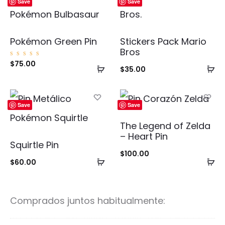
Save
Save
Pokémon Green Pin
Stickers Pack Mario
Bros
Valorad
$
75.00
Añadir
Añ
o con
$
35.00
5.00
de 5
al
al
carrito
ca
Save
Save
The Legend of Zelda
– Heart Pin
Squirtle Pin
$
100.00
Añadir
Añ
$
60.00
al
al
carrito
ca
Comprados juntos habitualmente: