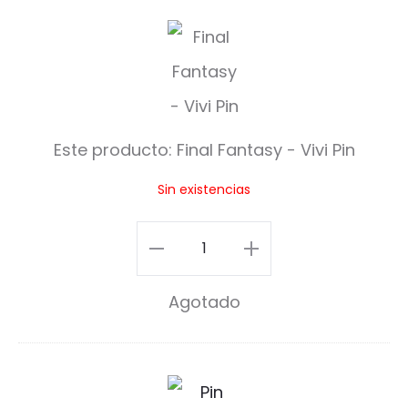
F
i
n
a
Este producto:
Final Fantasy - Vivi Pin
l
Sin existencias
F
a
Final
n
Fantasy
Agotado
t
-
a
Vivi
s
Pin
P