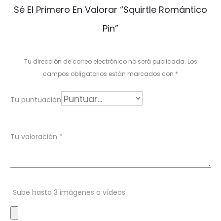
V
Sé El Primero En Valorar “Squirtle Romántico
a
Pin”
l
o
Tu dirección de correo electrónico no será publicada.
Los
r
campos obligatorios están marcados con
*
a
Tu puntuación
c
i
Tu valoración
*
o
n
e
s
Sube hasta 3 imágenes o vídeos