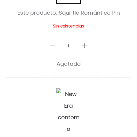
u
Este producto:
Squirtle Romántico Pin
i
Sin existencias
r
t
Squirtle
l
Romántico
e
Agotado
Pin
R
cantidad
o
N
m
e
á
w
n
E
t