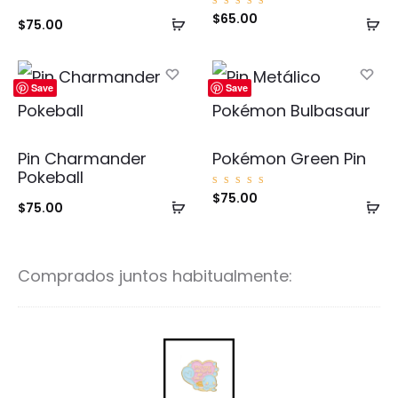
Valorad
$
65.00
Añadir
Añ
$
75.00
o con
5.00
de 5
al
al
carrito
ca
Save
Save
Pin Charmander
Pokémon Green Pin
Pokeball
Valorad
$
75.00
Añadir
Añ
o con
$
75.00
5.00
de 5
al
al
carrito
ca
Comprados juntos habitualmente:
S
q